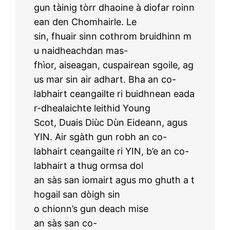
gun tàinig tòrr dhaoine à diofar roinn
ean den Chomhairle. Le
sin, fhuair sinn cothrom bruidhinn m
u naidheachdan mas-
fhìor, aiseagan, cuspairean sgoile, ag
us mar sin air adhart. Bha an co-
labhairt ceangailte ri buidhnean eada
r-dhealaichte leithid Young
Scot, Duais Diùc Dùn Eideann, agus
YIN. Air sgàth gun robh an co-
labhairt ceangailte ri YIN, b’e an co-
labhairt a thug ormsa dol
an sàs san iomairt agus mo ghuth a t
hogail san dòigh sin
o chionn’s gun deach mise
an sàs san co-