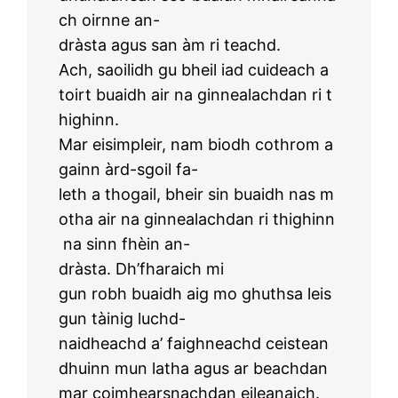
ch oirnne an-
dràsta agus san àm ri teachd.
Ach, saoilidh gu bheil iad cuideach a
toirt buaidh air na ginnealachdan ri t
highinn.
Mar eisimpleir, nam biodh cothrom a
gainn àrd-sgoil fa-
leth a thogail, bheir sin buaidh nas m
otha air na ginnealachdan ri thighinn
na sinn fhèin an-
dràsta. Dh’fharaich mi
gun robh buaidh aig mo ghuthsa leis
gun tàinig luchd-
naidheachd a’ faighneachd ceistean
dhuinn mun latha agus ar beachdan
mar coimhearsnachdan eileanaich.