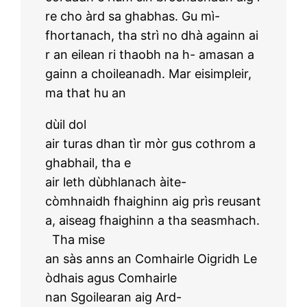
re cho àrd sa ghabhas. Gu mì-
fhortanach, tha strì no dhà againn ai
r an eilean ri thaobh na h- amasan a
gainn a choileanadh. Mar eisimpleir,
ma that hu an
dùil dol
air turas dhan tìr mòr gus cothrom a
ghabhail, tha e
air leth dùbhlanach àite-
còmhnaidh fhaighinn aig prìs reusant
a, aiseag fhaighinn a tha seasmhach.
Tha mise
an sàs anns an Comhairle Oigridh Le
òdhais agus Comhairle
nan Sgoilearan aig Ard-