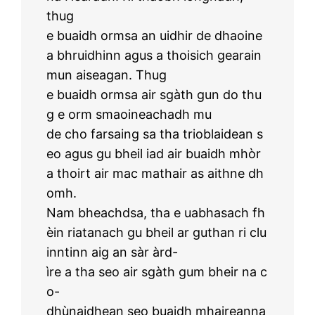
thug
e buaidh ormsa an uidhir de dhaoine
a bhruidhinn agus a thoisich gearain
mun aiseagan. Thug
e buaidh ormsa air sgàth gun do thu
g e orm smaoineachadh mu
de cho farsaing sa tha trioblaidean s
eo agus gu bheil iad air buaidh mhòr
a thoirt air mac mathair as aithne dh
omh.
Nam bheachdsa, tha e uabhasach fh
èin riatanach gu bheil ar guthan ri clu
inntinn aig an sàr àrd-
ìre a tha seo air sgàth gum bheir na c
o-
dhùnaidhean seo buaidh mhaireanna