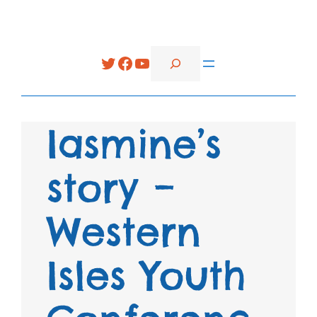
Search
Twitter
Facebook
YouTube
Iasmine’s
story –
Western
Isles Youth