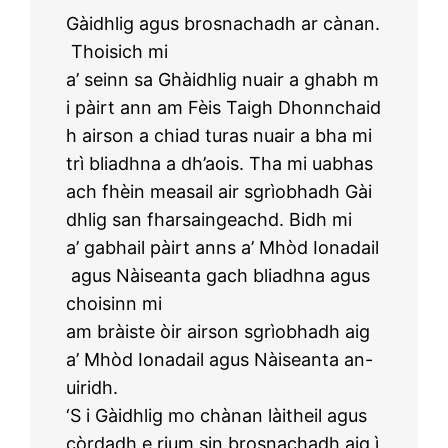
Gàidhlig agus brosnachadh ar cànan.
Thoisich mi
a’ seinn sa Ghàidhlig nuair a ghabh m
i pàirt ann am Fèis Taigh Dhonnchaid
h airson a chiad turas nuair a bha mi
trì bliadhna a dh’aois. Tha mi uabhas
ach fhèin measail air sgrìobhadh Gài
dhlig san fharsaingeachd. Bidh mi
a’ gabhail pàirt anns a’ Mhòd Ionadail
agus Nàiseanta gach bliadhna agus
choisinn mi
am bràiste òir airson sgrìobhadh aig
a’ Mhòd Ionadail agus Nàiseanta an-
uiridh.
‘S i Gàidhlig mo chànan làitheil agus
còrdadh e rium sin brosnachadh aig ì