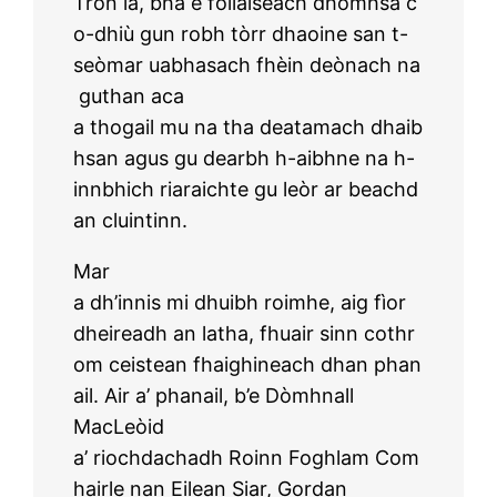
Tron là, bha e follaiseach dhomhsa c
o-dhiù gun robh tòrr dhaoine san t-
seòmar uabhasach fhèin deònach na
guthan aca
a thogail mu na tha deatamach dhaib
hsan agus gu dearbh h-aibhne na h-
innbhich riaraichte gu leòr ar beachd
an cluintinn.
Mar
a dh’innis mi dhuibh roimhe, aig fìor
dheireadh an latha, fhuair sinn cothr
om ceistean fhaighineach dhan phan
ail. Air a’ phanail, b’e Dòmhnall
MacLeòid
a’ riochdachadh Roinn Foghlam Com
hairle nan Eilean Siar, Gordan