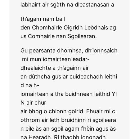
labhairt air sgàth na dleastanasan a
th’agam nam ball
den Chomhairle Oigridh Leòdhais ag
us Comhairle nan Sgoilearan.
Gu pearsanta dhomhsa, dh’ionnsaich
mi mun iomairtean eadar-
dhealaichte a th’againn air
an dùthcha gus ar cuideachadh leithi
d na h-
iomairtean a tha buidhnean leithid YI
N air chur
air bhog o chionn goirid. Fhuair mi c
othrom air leth bruidhinn ri sgoileara
n eile às an sgoil agam fhèin agus às
na Hearadh. Ri thaobh iongnadh,