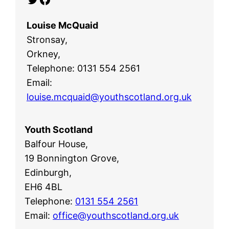
Louise McQuaid
Stronsay,
Orkney,
Telephone: 0131 554 2561
Email:
louise.mcquaid@youthscotland.org.uk
Youth Scotland
Balfour House,
19 Bonnington Grove,
Edinburgh,
EH6 4BL
Telephone:
0131 554 2561
Email:
office@youthscotland.org.uk