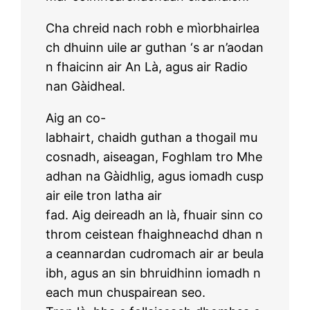
Cha chreid nach robh e mìorbhairlea
ch dhuinn uile ar guthan ‘s ar n’aodan
n fhaicinn air An Là, agus air Radio
nan Gàidheal.
Aig an co-
labhairt, chaidh guthan a thogail mu
cosnadh, aiseagan, Foghlam tro Mhe
adhan na Gàidhlig, agus iomadh cusp
air eile tron latha air
fad. Aig deireadh an là, fhuair sinn co
throm ceistean fhaighneachd dhan n
a ceannardan cudromach air ar beula
ibh, agus an sin bhruidhinn iomadh n
each mun chuspairean seo.