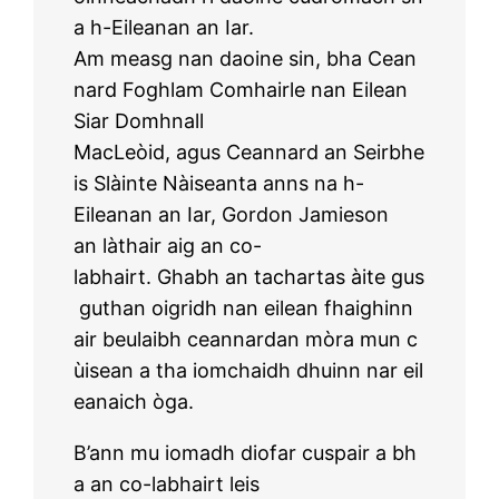
a h-Eileanan an Iar.
Am measg nan daoine sin, bha Cean
nard Foghlam Comhairle nan Eilean
Siar Domhnall
MacLeòid, agus Ceannard an Seirbhe
is Slàinte Nàiseanta anns na h-
Eileanan an Iar, Gordon Jamieson
an làthair aig an co-
labhairt. Ghabh an tachartas àite gus
guthan oigridh nan eilean fhaighinn
air beulaibh ceannardan mòra mun c
ùisean a tha iomchaidh dhuinn nar eil
eanaich òga.
B’ann mu iomadh diofar cuspair a bh
a an co-labhairt leis