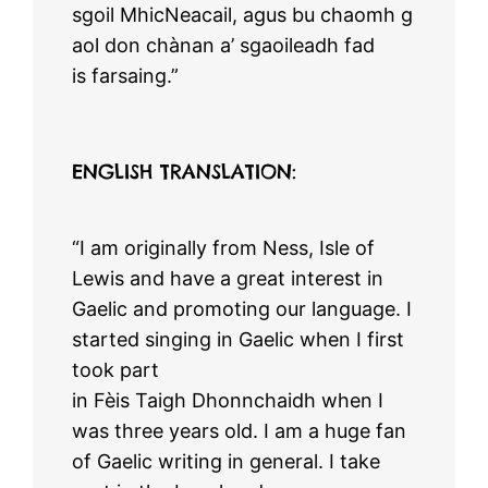
sgoil MhicNeacail, agus bu chaomh g
aol don chànan a’ sgaoileadh fad
is farsaing.”
ENGLISH TRANSLATION:
“I am originally from Ness, Isle of
Lewis and have a great interest in
Gaelic and promoting our language. I
started singing in Gaelic when I first
took part
in Fèis Taigh Dhonnchaidh when I
was three years old. I am a huge fan
of Gaelic writing in general. I take