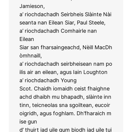
Jamieson,
a’ riochdachadh Seirbheis Slàinte Nài
seanta nan Eilean Siar, Paul Steele,
a’ riochdachadh Comhairle nan
Eilean
Siar san fharsaingeachd, Nèill MacDh
òmhnaill,
a’ riochdachadh seirbheisean nam po
ilis air an eilean, agus Iain Loughton
a’ riochdachadh Young
Scot. Chaidh iomaidh ceist fhaighne
achd dhaibh mu bhapadh, slàinte inn
tinn, teicneolas sna sgoiltean, eucoir
oigridh, agus foghlam. Dh’fharaich m
ise gun
d’ thuirt iad uile gum biodh iad uile tui