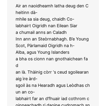
Air an naoidheamh latha deug den C
heitinn dà-
mhile sa sia deug, chaidh Co-
labhairt Oigridh nan Eilean Siar
a chumail anns an Caladh
Inn ann an Steòrnabhagh. B’e Young
Scot, Pàrlamaid Oigridh na h-
Alba, agus Young Islanders
a bha os cionn nan gnothaichean fa
d
an là. Thàinig còrr ‘s ceud sgoilearan
aig ìre àrd-
sgoil às na Hearadh agus Leòdhas ch
un an co-
labhairt far an d’fhuair iad cothrom c
oinneachadh ri daoine cudromach sn