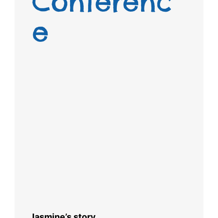
Conferenc
e
Iasmine’s story